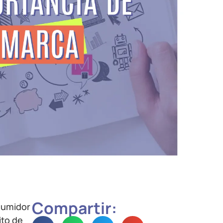
Compartir:
nsumidor
ito de