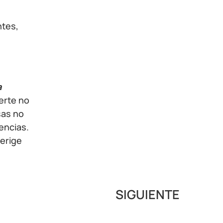
ntes,
a
uerte no
sas no
encias.
 erige
SIGUIENTE