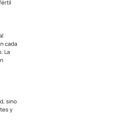
értil
al
en cada
. La
en
d, sino
tes y