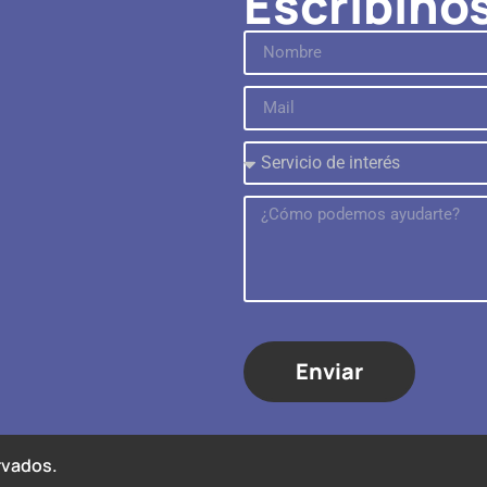
Escribino
Enviar
rvados.