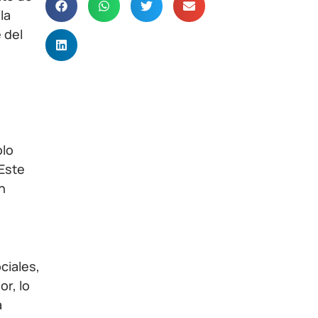
la
 del
olo
 Este
n
ciales,
r, lo
a