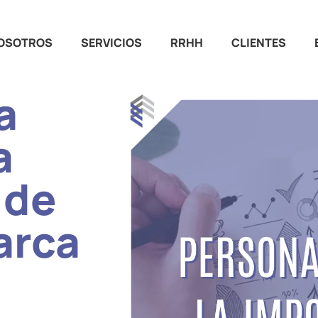
OSOTROS
SERVICIOS
RRHH
CLIENTES
a
a
 de
arca